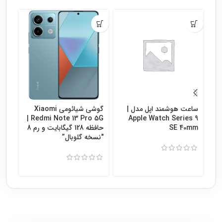
ساعت هوشمند اپل مدل |
گوشی شیائومی Xiaomi
گوش
Redmi Note 13 Pro 5G |
Apple Watch Series 9
SE 40mm
حافظه 128 گیگابایت و رم 8
″نسخه گلوبال”
8″نسخه گلوبال”