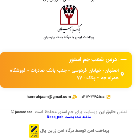
پرداخت ایمن با درگاه بانک پارسیان
آدرس شعب جم استور
اصفهان- خیابان فردوسی - جنب بانک صادرات - فروشگاه
همراه جم - پلاک : 77
hamrahjaam@gmail.com
0313-2245500
تمامی حقوق این وبسایت برای جم استور محفوظ است.
jaamstore
ساخته شده بدست Reza_pch
پرداخت امن توسط درگاه امن زرین پال