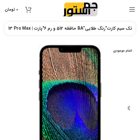
0
تومان
گوشی اپل مدل iPhone 13 Pro Max | حافظه 512 و رم 6″پارت BA”تک سیم کارت”رنگ طلایی
اتمام موجودی