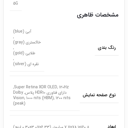
5G
مشخصات ظاهری
آبی (blue)
,
خاکستری (gray)
رنگ بندی
,
طلایی (gold)
,
نقره ای (silver)
Super Retina XDR OLED, 120Hz,
دارای فناوری HDR10 پلاس, Dolby
نوع صفحه نمایش
Vision, 1000 nits (HBM), 1200 nits
(peak)
ابعاد
160.8×78.1×7.7 میلیمتر (6.33×3.07×0.30 اینچ)