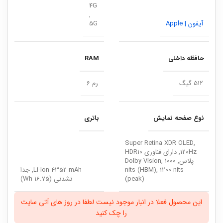
4G
,
آیفون | Apple
5G
حافظه داخلی
RAM
512 گیگ
رم 6
نوع صفحه نمایش
باتری
Super Retina XDR OLED,
120Hz, دارای فناوری HDR10
پلاس, Dolby Vision, 1000
nits (HBM), 1200 nits
Li-Ion 4352 mAh, جدا
(peak)
نشدنی (16.75 Wh)
این محصول فعلا در انبار موجود نیست لطفا در روز های آتی سایت
را چک کنید