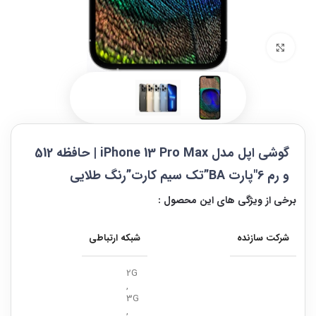
بزرگنمایی تصویر
گوشی اپل مدل iPhone 13 Pro Max | حافظه 512
و رم 6″پارت BA”تک سیم کارت”رنگ طلایی
برخی از ویژگی های این محصول :
شرکت سازنده
شبکه ارتباطی
2G
,
3G
,