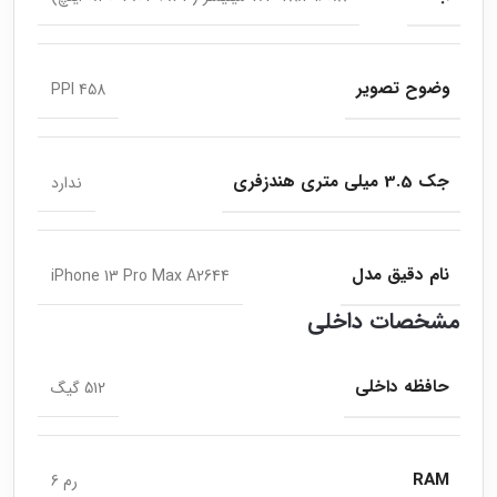
وضوح تصویر
458 PPI
جک 3.5 میلی متری هندزفری
ندارد
نام دقیق مدل
iPhone 13 Pro Max A2644
مشخصات داخلی
حافظه داخلی
512 گیگ
RAM
رم 6