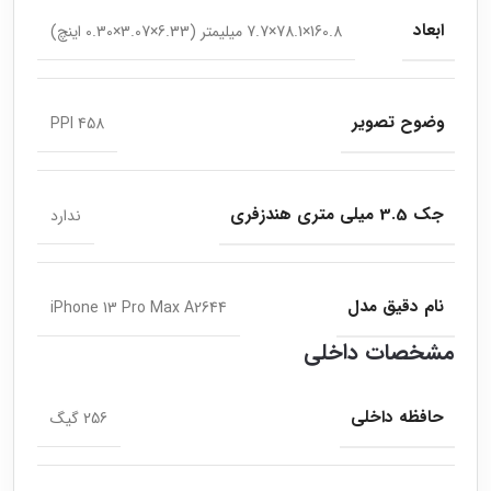
ابعاد
160.8×78.1×7.7 میلیمتر (6.33×3.07×0.30 اینچ)
وضوح تصویر
458 PPI
جک 3.5 میلی متری هندزفری
ندارد
نام دقیق مدل
iPhone 13 Pro Max A2644
مشخصات داخلی
حافظه داخلی
256 گیگ