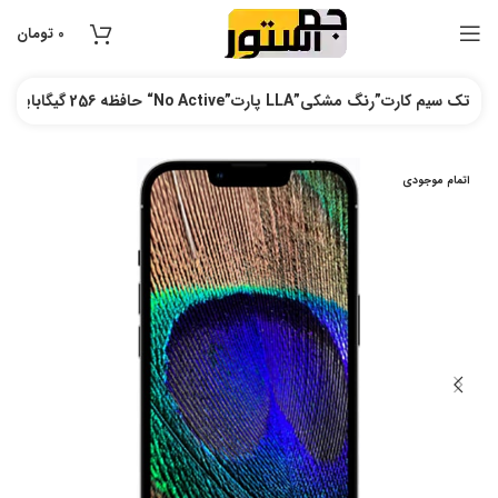
0
تومان
گوشی اپل مدل iPhone 13 Pro Max | حافظه 256 گیگابایت و رم 6 “No Active”پارت LLA”تک سیم کارت”رنگ مشکی
اتمام موجودی