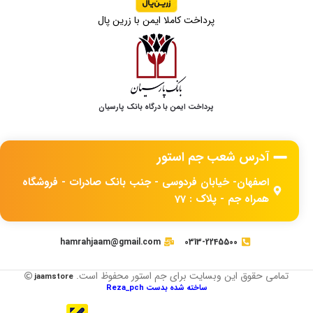
پرداخت کاملا ایمن با زرین پال
پرداخت ایمن با درگاه بانک پارسیان
آدرس شعب جم استور
اصفهان- خیابان فردوسی - جنب بانک صادرات - فروشگاه
همراه جم - پلاک : 77
hamrahjaam@gmail.com
0313-2245500
تمامی حقوق این وبسایت برای جم استور محفوظ است.
jaamstore
ساخته شده بدست Reza_pch