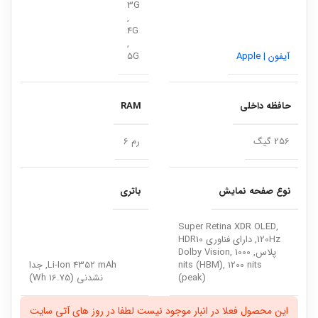
3G
,
4G
,
آیفون | Apple
5G
حافظه داخلی
RAM
256 گیگ
رم 6
نوع صفحه نمایش
باتری
Super Retina XDR OLED,
120Hz, دارای فناوری HDR10
پلاس, Dolby Vision, 1000
nits (HBM), 1200 nits
Li-Ion 4352 mAh, جدا
(peak)
نشدنی (16.75 Wh)
این محصول فعلا در انبار موجود نیست لطفا در روز های آتی سایت