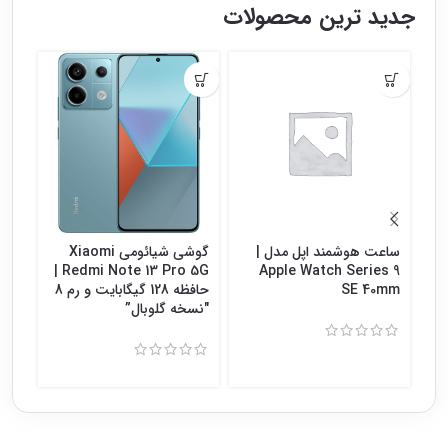
جدید ترین محصولات
ساعت هوشمند اپل مدل |
گوشی شیائومی Xiaomi
گوش
Redmi Note 13 Pro 5G |
Apple Watch Series 9
SE 40mm
حافظه 128 گیگابایت و رم 8
″نسخه گلوبال”
8″نسخه گلوبال”