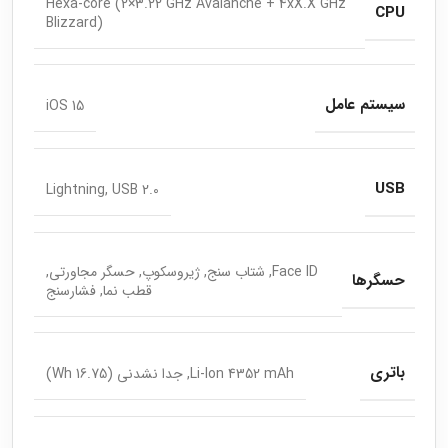
Hexa-core (2×3.22 GHz Avalanche + 4xX.X GHz
CPU
Blizzard)
سیستم عامل
iOS 15
USB
Lightning, USB 2.0
Face ID, شتاب سنج, ژیروسکوپ, حسگر مجاورتی,
حسگرها
قطب نما, فشارسنج
باتری
Li-Ion 4352 mAh, جدا نشدنی (16.75 Wh)