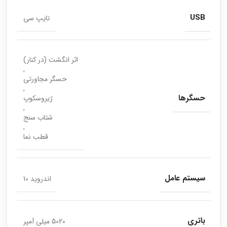
USB
تایپ سی
اثر انگشت (در کنار)
,
حسگر مجاورتی
,
حسگرها
ژیروسکوپ
,
شتاب سنج
,
قطب نما
سیستم عامل
اندروید 10
باتری
5020 میلی آمپر