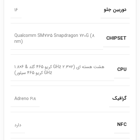
دوربین جلو
16
Qualcomm SM7125 Snapdragon 720G (8
CHIPSET
nm)
هشت هسته ای (2×2.3 GHz کریو 465 گلد & 6×1.8
CPU
GHz کریو 465 سیلور)
گرافیک
Adreno 618
NFC
دارد