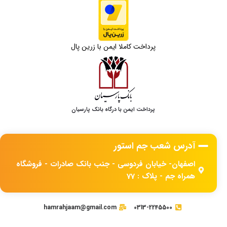
پرداخت کاملا ایمن با زرین پال
پرداخت ایمن با درگاه بانک پارسیان
آدرس شعب جم استور
اصفهان- خیابان فردوسی - جنب بانک صادرات - فروشگاه
همراه جم - پلاک : 77
hamrahjaam@gmail.com
0313-2245500