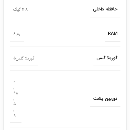
حافظه داخلی
128 گیگ
RAM
رم 6
گوریلا گلس
گوریلا گلس5
2
,
48
دوربین پشت
,
5
,
8