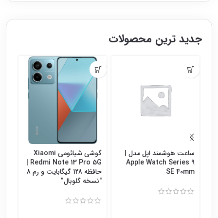
جدید ترین محصولات
ساعت هوشمند اپل مدل |
گوشی شیائومی Xiaomi
گوش
Redmi Note 13 Pro 5G |
Apple Watch Series 9
SE 40mm
حافظه 128 گیگابایت و رم 8
″نسخه گلوبال”
8″نسخه گلوبال”