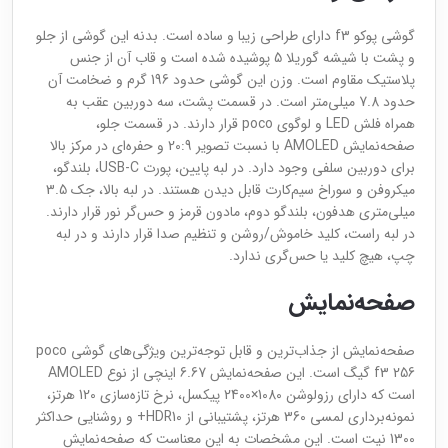
گوشی پوکو f3 دارای طراحی زیبا و ساده است. بدنه این گوشی از جلو
و پشت با شیشه گوریلا 5 پوشیده شده است و قاب آن از جنس
پلاستیک مقاوم است. وزن این گوشی حدود 196 گرم و ضخامت آن
حدود 7.8 میلی‌متر است. در قسمت پشت، سه دوربین عقب به
همراه فلش LED و لوگوی poco قرار دارند. در قسمت جلو،
صفحه‌نمایش AMOLED با نسبت تصویر 20:9 و حفره‌ای در مرکز بالا
برای دوربین سلفی وجود دارد. در لبه پایین، پورت USB-C، بلندگو،
میکروفن و سوراخ سیم‌کارت قابل دیدن هستند. در لبه بالا، جک 3.5
میلی‌متری هدفون، بلندگو دوم، مادون قرمز و حس‌گر نور قرار دارند.
در لبه راست، کلید خاموش/روشن و تنظیم صدا قرار دارند و در لبه
چپ، هیچ کلید یا حس‌گری ندارد.
صفحه‌نمایش
صفحه‌نمایش از جذاب‌ترین و قابل توجه‌ترین ویژگی‌های گوشی poco
f3 256 گیگ است. این صفحه‌نمایش 6.67 اینچی از نوع AMOLED
است که دارای رزولوشن 1080×2400 پیکسل، نرخ تازه‌سازی 120 هرتز،
نمونه‌برداری لمسی 360 هرتز، پشتیبانی از HDR10+ و روشنایی حداکثر
1300 نیت است. این مشخصات به این معناست که صفحه‌نمایش