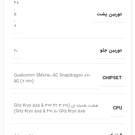
48
,
دوربین پشت
5
,
8
دوربین جلو
20
Qualcomm SM8250-AC Snapdragon 870
CHIPSET
5G (7 nm)
هشت هسته ای (1×3.2 GHz Kryo 585 & 3×2.42
CPU
GHz Kryo 585 & 4×1.80 GHz Kryo 585)