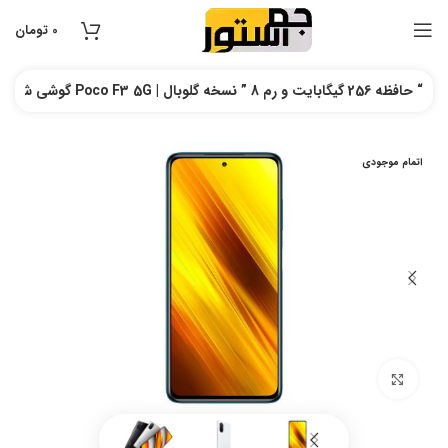
0
تومان
گوشی شیائومی مدل Poco F3 5G | حافظه 256 گیگابایت و رم 8 ” نسخه گلوبال “
اتمام موجودی
بزرگنمایی تصویر