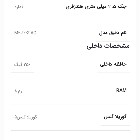
جک 3.5 میلی متری هندزفری
ندارد
نام دقیق مدل
M2012K11AG
مشخصات داخلی
حافظه داخلی
256 گیگ
RAM
رم 8
گوریلا گلس
گوریلا گلس5