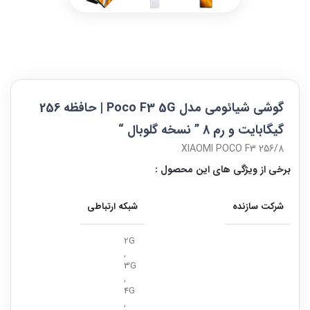
گوشی شیائومی مدل Poco F3 5G | حافظه 256
گیگابایت و رم 8 ” نسخه گلوبال “
XIAOMI POCO F3 256/8
برخی از ویژگی های این محصول :
شرکت سازنده
شبکه ارتباطی
2G
,
3G
,
4G
,