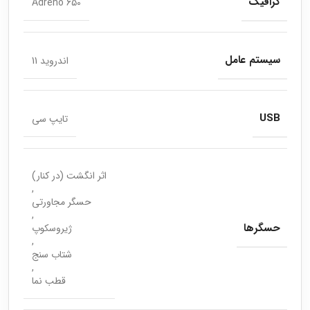
گرافیک
Adreno 650
سیستم عامل
اندروید 11
USB
تایپ سی
اثر انگشت (در کنار)
,
حسگر مجاورتی
,
حسگرها
ژیروسکوپ
,
شتاب سنج
,
قطب نما