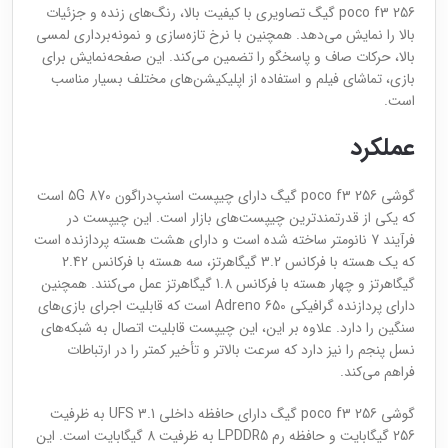
poco f3 256 گیگ تصاویری با کیفیت بالا، رنگ‌های زنده و جزئیات
بالا را نمایش می‌دهد. همچنین با نرخ تازه‌سازی و نمونه‌برداری لمسی
بالا، حرکات صاف و پاسخگو را تضمین می‌کند. این صفحه‌نمایش برای
بازی، تماشای فیلم و استفاده از اپلیکیشن‌های مختلف بسیار مناسب
است.
عملکرد
گوشی poco f3 256 گیگ دارای چیپست اسنپ‌دراگون 870 5G است
که یکی از قدرتمندترین چیپست‌های بازار است. این چیپست در
فرآیند 7 نانومتر ساخته شده است و دارای هشت هسته پردازنده است
که یک هسته با فرکانس 3.2 گیگاهرتز، سه هسته با فرکانس 2.42
گیگاهرتز و چهار هسته با فرکانس 1.8 گیگاهرتز عمل می‌کنند. همچنین
دارای پردازنده گرافیکی Adreno 650 است که قابلیت اجرای بازی‌های
سنگین را دارد. علاوه بر این، این چیپست قابلیت اتصال به شبکه‌های
نسل پنجم را نیز دارد که سرعت بالاتر و تأخیر کمتر را در ارتباطات
فراهم می‌کند.
گوشی poco f3 256 گیگ دارای حافظه داخلی UFS 3.1 به ظرفیت
256 گیگابایت و حافظه رم LPDDR5 به ظرفیت 8 گیگابایت است. این