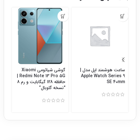
ساعت هوشمند اپل مدل |
گوشی شیائومی Xiaomi
گوش
Redmi Note 13 Pro 5G |
Apple Watch Series 9
SE 40mm
حافظه 128 گیگابایت و رم 8
″نسخه گلوبال”
8″نسخه گلوبال”