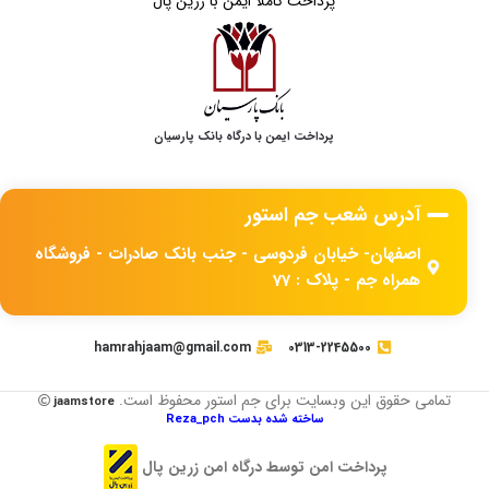
پرداخت کاملا ایمن با زرین پال
پرداخت ایمن با درگاه بانک پارسیان
آدرس شعب جم استور
اصفهان- خیابان فردوسی - جنب بانک صادرات - فروشگاه
همراه جم - پلاک : 77
hamrahjaam@gmail.com
0313-2245500
تمامی حقوق این وبسایت برای جم استور محفوظ است.
jaamstore
ساخته شده بدست Reza_pch
پرداخت امن توسط درگاه امن زرین پال