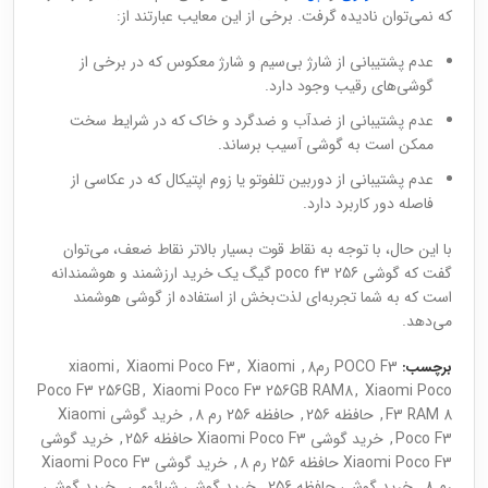
که نمی‌توان نادیده گرفت. برخی از این معایب عبارتند از:
عدم پشتیبانی از شارژ بی‌سیم و شارژ معکوس که در برخی از
گوشی‌های رقیب وجود دارد.
عدم پشتیبانی از ضدآب و ضدگرد و خاک که در شرایط سخت
ممکن است به گوشی آسیب برساند.
عدم پشتیبانی از دوربین تلفوتو یا زوم اپتیکال که در عکاسی از
فاصله دور کاربرد دارد.
با این حال، با توجه به نقاط قوت بسیار بالاتر نقاط ضعف، می‌توان
گفت که گوشی poco f3 256 گیگ یک خرید ارزشمند و هوشمندانه
است که به شما تجربه‌ای لذت‌بخش از استفاده از گوشی هوشمند
می‌دهد.
POCO F3 رم8
,
Xiaomi
,
Xiaomi Poco F3
,
xiaomi
برچسب:
Poco F3 256GB
,
Xiaomi Poco F3 256GB RAM8
,
Xiaomi Poco
F3 RAM 8
,
حافظه 256
,
حافظه 256 رم 8
,
خرید گوشی Xiaomi
Poco F3
,
خرید گوشی Xiaomi Poco F3 حافظه 256
,
خرید گوشی
Xiaomi Poco F3 حافظه 256 رم 8
,
خرید گوشی Xiaomi Poco F3
رم 8
,
خرید گوشی حافظه 256
,
خرید گوشی شیائومی
,
خرید گوشی