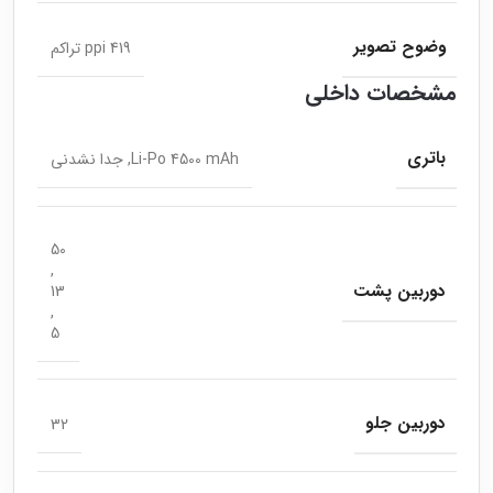
وضوح تصویر
419 ppi تراکم
مشخصات داخلی
باتری
Li-Po 4500 mAh, جدا نشدنی
50
,
دوربین پشت
13
,
5
دوربین جلو
32