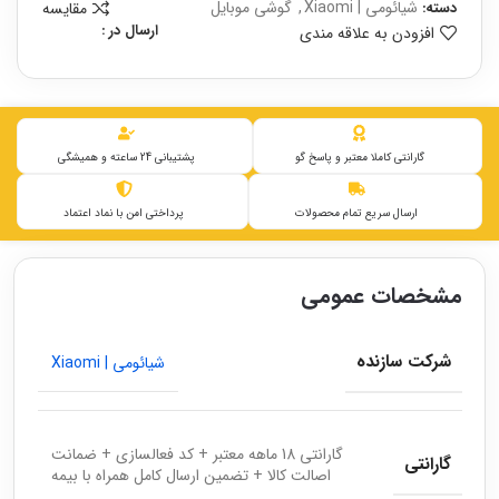
شیائومی | Xiaomi
,
گوشی موبایل
مقایسه
دسته:
ارسال در :
افزودن به علاقه مندی
گارانتی کاملا معتبر و پاسخ گو
پشتیبانی 24 ساعته و همیشگی
ارسال سریع تمام محصولات
پرداختی امن با نماد اعتماد
مشخصات عمومی
شرکت سازنده
شیائومی | Xiaomi
گارانتی 18 ماهه معتبر + کد فعالسازی + ضمانت
گارانتی
اصالت کالا + تضمین ارسال کامل همراه با بیمه