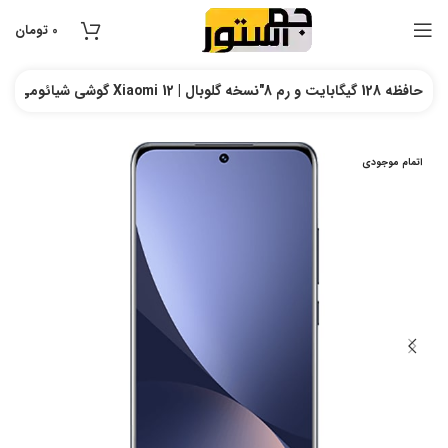
0
تومان
گوشی شیائومی Xiaomi 12 | حافظه 128 گیگابایت و رم 8″نسخه گلوبال
ش
اتمام موجودی