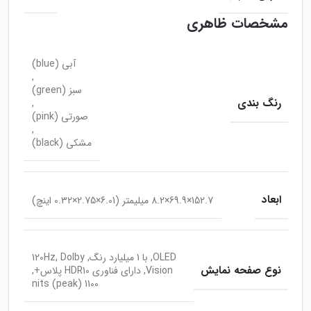
مشخصات ظاهری
آبی (blue)
,
سبز (green)
رنگ بندی
,
صورتی (pink)
,
مشکی (black)
ابعاد
152.7×69.9×8.2 میلیمتر (6.01×2.75×0.32 اینچ)
OLED, با 1 میلیارد رنگ, 120Hz, Dolby
نوع صفحه نمایش
Vision, دارای فناوری HDR10 پلاس+,
1100 nits (peak)