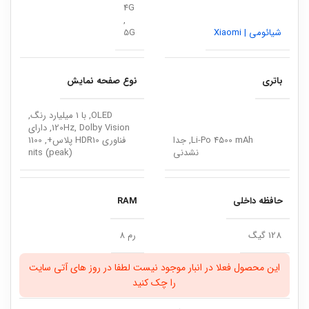
4G
,
شیائومی | Xiaomi
5G
باتری
نوع صفحه نمایش
OLED, با 1 میلیارد رنگ,
120Hz, Dolby Vision, دارای
Li-Po 4500 mAh, جدا
فناوری HDR10 پلاس+, 1100
نشدنی
nits (peak)
حافظه داخلی
RAM
128 گیگ
رم 8
این محصول فعلا در انبار موجود نیست لطفا در روز های آتی سایت
را چک کنید