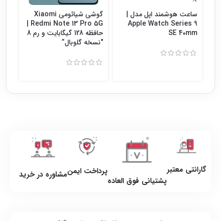
ساعت هوشمند اپل مدل |
گوشی شیائومی Xiaomi
گوش
Redmi Note 13 Pro 5G |
Apple Watch Series 9
SE 40mm
حافظه 128 گیگابایت و رم 8
″نسخه گلوبال”
8″نسخه گلوبال”
گارانتی معتبر
پرداخت ایمن
مشاوره در خرید
پشتیانی فوق العاده