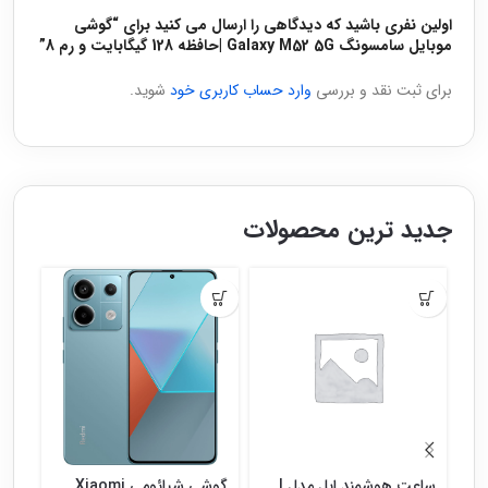
اولین نفری باشید که دیدگاهی را ارسال می کنید برای “گوشی
موبایل سامسونگ Galaxy M52 5G |حافظه 128 گیگابایت و رم 8”
برای ثبت نقد و بررسی
وارد حساب کاربری خود
شوید.
جدید ترین محصولات
ساعت هوشمند اپل مدل |
گوشی شیائومی Xiaomi
گوش