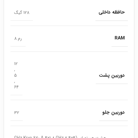
حافظه داخلی
128 گیگ
RAM
رم 8
12
,
دوربین پشت
5
,
64
دوربین جلو
32