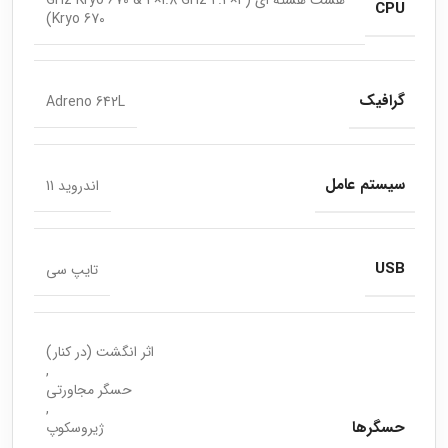
هشت هسته ای (4×2.4 GHz Kryo 670 & 4×1.8 GHz
CPU
Kryo 670)
گرافیک
Adreno 642L
سیستم عامل
اندروید 11
USB
تایپ سی
اثر انگشت (در کنار)
,
حسگر مجاورتی
,
حسگرها
ژیروسکوپ
,