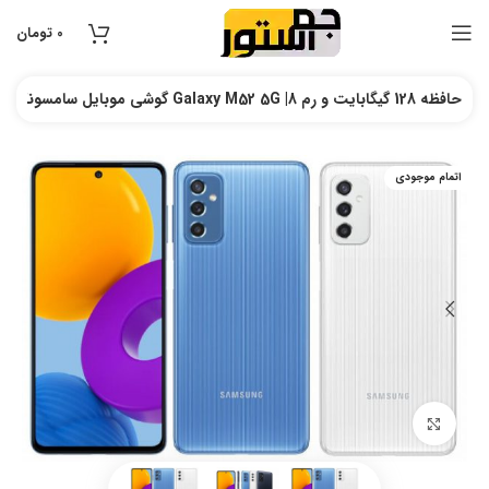
0
تومان
گوشی موبایل سامسونگ Galaxy M52 5G |حافظه 128 گیگابایت و رم 8
اتمام موجودی
بزرگنمایی تصویر