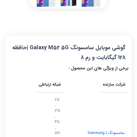
گوشی موبایل سامسونگ Galaxy M52 5G |حافظه
128 گیگابایت و رم 8
برخی از ویژگی های این محصول :
شرکت سازنده
شبکه ارتباطی
2G
,
3G
,
4G
,
سامسونگ | Samsung
5G