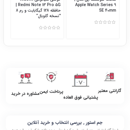
Redmi Note 13 Pro 5G |
Apple Watch Series 9
SE 40mm
حافظه 128 گیگابایت و رم 8
″نسخه گلوبال”
8″نسخه گلوبال”
گارانتی معتبر
پرداخت ایمن
مشاوره در خرید
پشتیانی فوق العاده
جم استور , بررسی انتخاب و خرید آنلاین