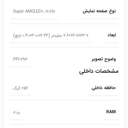
نوع صفحه نمایش
Super AMOLED+, 120Hz
ابعاد
163.7×76.1×7.6 میلیمتر (6.44×3.00×0.30 اینچ)
وضوح تصویر
393 PPI
مشخصات داخلی
حافظه داخلی
256 گیگ
RAM
رم 8