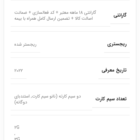
گارانتی 18 ماهه معتبر + کد فعالسازی + ضمانت
گارانتی
اصالت کالا + تضمین ارسال کامل همراه با بیمه
ریجستری
ریجستر شده
تاریخ معرفی
2022
دو سیم کارته (نانو سیم کارت, استندبای
تعداد سیم کارت
دوگانه)
2G
,
3G