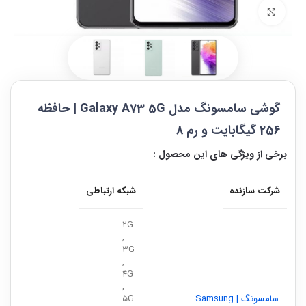
بزرگنمایی تصویر
گوشی سامسونگ مدل Galaxy A73 5G | حافظه
256 گیگابایت و رم 8
برخی از ویژگی های این محصول :
شرکت سازنده
شبکه ارتباطی
2G
,
3G
,
4G
,
سامسونگ | Samsung
5G