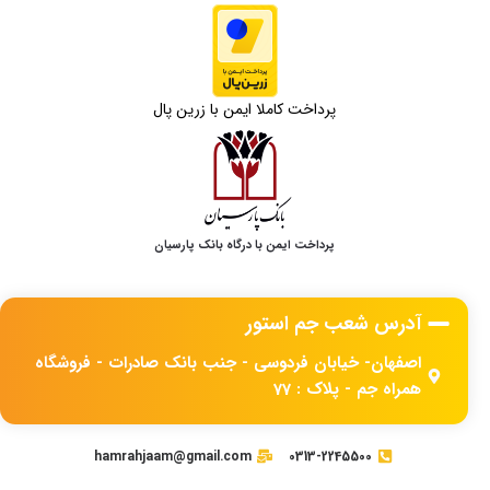
پرداخت کاملا ایمن با زرین پال
پرداخت ایمن با درگاه بانک پارسیان
آدرس شعب جم استور
اصفهان- خیابان فردوسی - جنب بانک صادرات - فروشگاه
همراه جم - پلاک : 77
hamrahjaam@gmail.com
0313-2245500