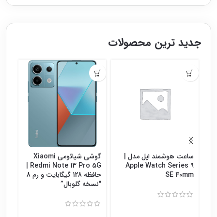
جدید ترین محصولات
ساعت هوشمند اپل مدل |
گوشی شیائومی Xiaomi
گوش
Redmi Note 13 Pro 5G |
Apple Watch Series 9
SE 40mm
حافظه 128 گیگابایت و رم 8
″نسخه گلوبال”
8″نسخه گلوبال”