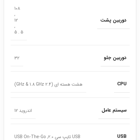
108
,
دوربین پشت
12
,
5 . 5
دوربین جلو
32
CPU
هشت هسته ای (2.4 GHz & 1.8 GHz)
سیستم عامل
اندروید 12
USB
USB تایپ سی 2.0, USB On-The-Go