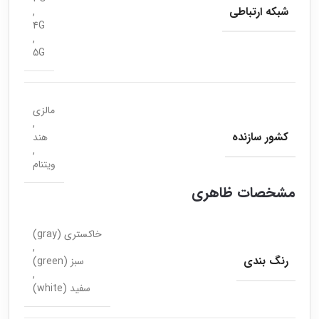
شبکه ارتباطی
,
4G
,
5G
مالزی
,
کشور سازنده
هند
,
ویتنام
مشخصات ظاهری
خاکستری (gray)
,
رنگ بندی
سبز (green)
,
سفید (white)