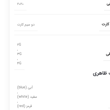
ی
2020
کارت
دو سیم کارت
2G
,
طی
3G
,
4G
ظاهری
آبی (blue)
,
سفید (white)
,
قرمز (red)