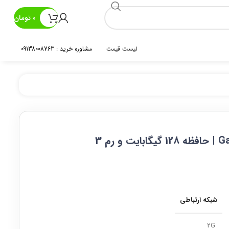
0
تومان
لیست قیمت
مشاوره خرید : 09138008763
شبکه ارتباطی
2G