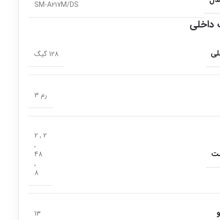
مدل
SM-A217M/DS
داخلی
لی
128 گیگ
رم 3
2 , 2
,
شت
48
,
8
13