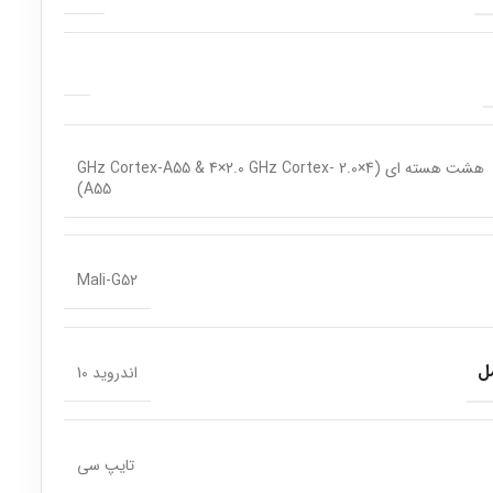
هشت هسته ای (4×2.0 GHz Cortex-A55 & 4×2.0 GHz Cortex-
A55)
Mali-G52
ل
اندروید 10
تایپ سی