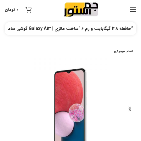
0
تومان
گوشی سامسونگ مدل Galaxy A13 | حافظه 128 گیگابایت و رم 6 “ساخت مالزی”
اتمام موجودی