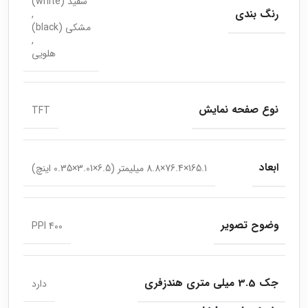
سفید (white)
رنگ بندی
,
مشکی (black)
,
هلویی
نوع صفحه نمایش
TFT
ابعاد
165.1×76.4×8.8 میلیمتر (6.5×3.01×0.35 اینچ)
وضوح تصویر
400 PPI
جک 3.5 میلی متری هندزفری
دارد