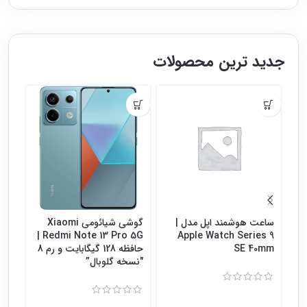
جدید ترین محصولات
ساعت هوشمند اپل مدل |
گوشی شیائومی Xiaomi
گوش
Redmi Note 13 Pro 5G |
Apple Watch Series 9
SE 40mm
حافظه 128 گیگابایت و رم 8
″نسخه گلوبال”
8″نسخه گلوبال”