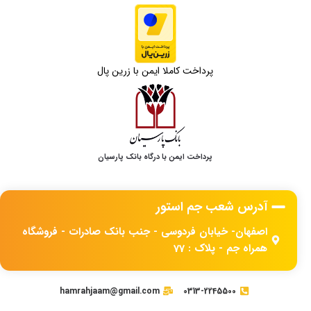
پرداخت کاملا ایمن با زرین پال
پرداخت ایمن با درگاه بانک پارسیان
آدرس شعب جم استور
اصفهان- خیابان فردوسی - جنب بانک صادرات - فروشگاه
همراه جم - پلاک : 77
hamrahjaam@gmail.com
0313-2245500