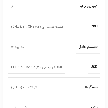
دوربین جلو
8
CPU
هشت هسته ای (2.2 GHz & 2.0 GHz)
سیستم عامل
اندروید 12
USB
USB تایپ سی 2.0, USB On-The-Go
حسگرها
اثر انگشت (در کنار)
باتری
5000 میلی آمپر