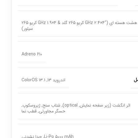
هشت هسته ای ("4×2.4 GHz کریو 265 گلد & 4×1.9 GHz کریو 265
سیلور)
Adreno 610
ل
اندروید 13, ColorOS 13.1
اثر انگشت (زیر صفحه نمایش, optical), شتاب سنج, ژیروسکوپ,
حسگر مجاورتی, قطب نما
Li-Po 5000 mAh, جدا نشدنی