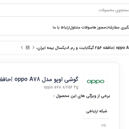
گیری سفارشات
مجوز ها
سوالات متداول
ارتباط با ما
گوشی اوپو مدل oppo A78 |حافظه 256 گیگابایت و رم 8،یکسال بیمه ایران،
oppo a78 8/256 4g
برخی از ویژگی های این محصول :
شبکه ارتباطی
2G