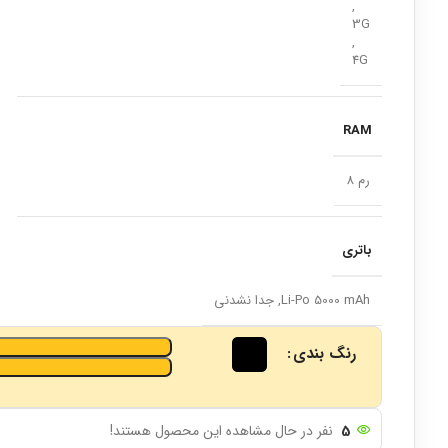
,
3G
,
4G
RAM
رم 8
باتری
Li-Po 5000 mAh, جدا نشدنی
رنگ بندی
5
نفر در حال مشاهده این محصول هستند!