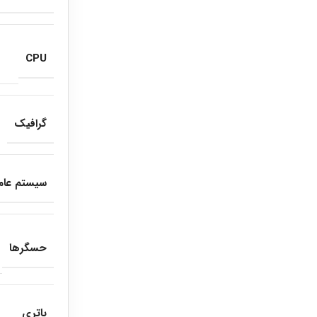
CPU
گرافیک
سیستم عام
حسگرها
باتری