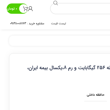
0
تومان
لیست قیمت
مشاوره خرید : 09138008763
حافظه داخلی