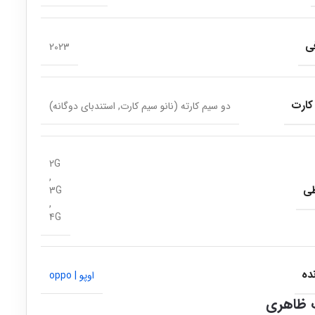
ی
2023
کارت
دو سیم کارته (نانو سیم کارت, استندبای دوگانه)
2G
,
طی
3G
,
4G
ده
اوپو | oppo
ظاهری