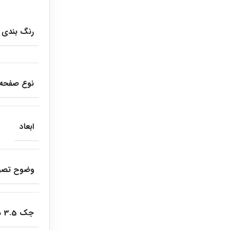
رنگ بندی
نوع صفحه
ابعاد
وضوح تصو
جک 3.5 میلی متری هندزفری