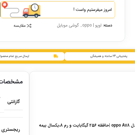
امروز میفرستیم واست !
اوپو | oppo
,
گوشی موبایل
مقایسه
دسته:
پشتیبانی 24 ساعته و همیشگی
ارسال سریع تمام محصول
مشخصات 
گارانتی
اولین نفری باشید که دیدگاهی را ارسال می کنید برای “گوشی اوپو مدل oppo A78 |حافظه 256 گیگابایت و رم 8،یکسال بیمه
ریجستری