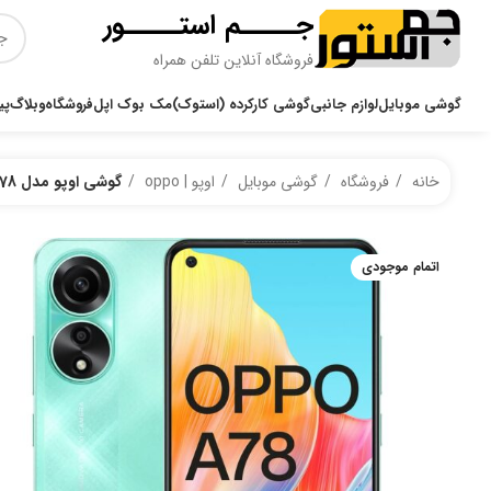
جـــــم استـــــور
فروشگاه آنلاین تلفن همراه
گوشی موبایل
لوازم جانبی
گوشی کارکرده (استوک)
مک بوک اپل
فروشگاه
وبلاگ
پی
خانه
فروشگاه
گوشی موبایل
اوپو | oppo
گوشی اوپو مدل oppo A78 |حافظه 256 گیگابایت و رم 8،یکسال بیمه ایران،
اتمام موجودی