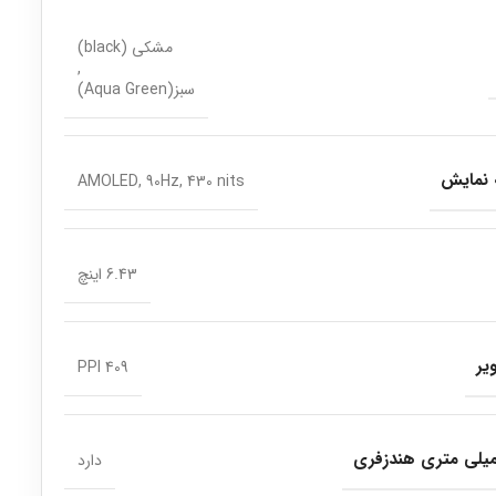
مشکی (black)
,
سبز(Aqua Green)
 نمایش
AMOLED, 90Hz, 430 nits
6.43 اینچ
یر
409 PPI
دارد