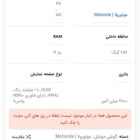
4G
,
موتورولا | Motorola
5G
حافظه داخلی
RAM
256 گیگ
رم 12
باتری
نوع صفحه نمایش
OLED, با 1 میلیارد رنگ,
144Hz, دارای فناوری HDR10
4800 میلی آمپر
پلاس+
این محصول فعلا در انبار موجود نیست لطفا در روز های آتی سایت
را چک کنید
گوشی موبایل
,
موتورولا | Motorola
مقایسه
دسته: