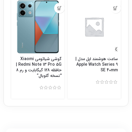
ساعت هوشمند اپل مدل |
گوشی شیائومی Xiaomi
گوش
Redmi Note 13 Pro 5G |
Apple Watch Series 9
SE 40mm
حافظه 128 گیگابایت و رم 8
″نسخه گلوبال”
8″نسخه گلوبال”