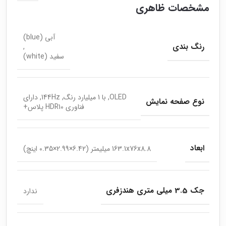
مشخصات ظاهری
آبی (blue)
رنگ بندی
,
سفید (white)
OLED, با 1 میلیارد رنگ, 144Hz, دارای
نوع صفحه نمایش
فناوری HDR10 پلاس+
ابعاد
163.1x76x8.8 میلیمتر (6.42×2.99×0.35 اینچ)
جک 3.5 میلی متری هندزفری
ندارد