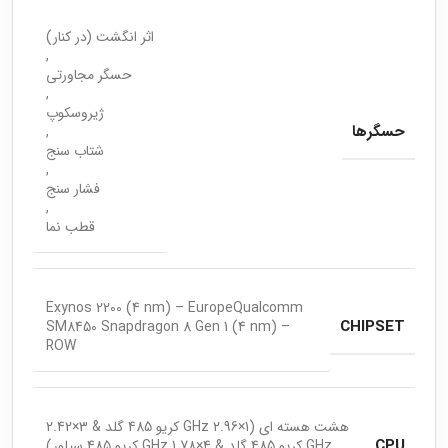
اثر انگشت (در کنار)
,
حسگر مجاورتی
,
ژیروسکوپ
حسگرها
,
شتاب سنج
,
فشار سنج
,
قطب نما
Exynos 2200 (4 nm) – EuropeQualcomm
CHIPSET
SM8450 Snapdragon 8 Gen 1 (4 nm) –
ROW
هشت هسته ای (1×2.96 GHz کریو 485 گلد & 3×2.42
CPU
GHz کریو 485 گلد & 4×1.78 GHz کریو 485 سیلور)