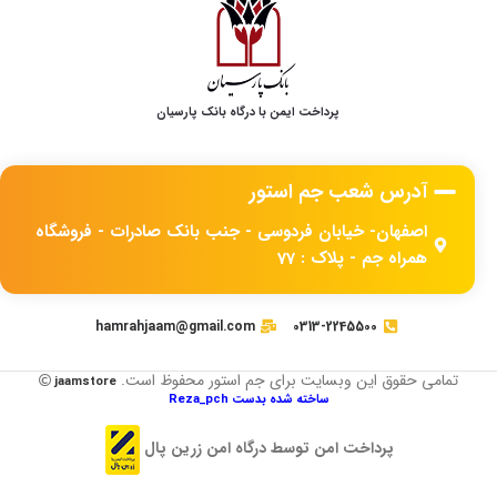
پرداخت ایمن با درگاه بانک پارسیان
آدرس شعب جم استور
اصفهان- خیابان فردوسی - جنب بانک صادرات - فروشگاه
همراه جم - پلاک : 77
hamrahjaam@gmail.com
0313-2245500
تمامی حقوق این وبسایت برای جم استور محفوظ است.
jaamstore
ساخته شده بدست Reza_pch
پرداخت امن توسط درگاه امن زرین پال