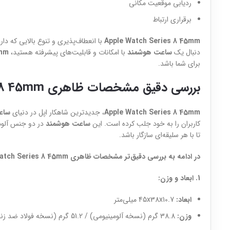
ردیابی موقعیت مکانی
برقراری ارتباط
Apple Watch Series 8 45mm
با انعطاف‌پذیری و تنوع بالایی که دارد
دنبال یک
ساعت هوشمند
با امکانات و قابلیت‌های پیشرفته هستید،
5mm
برای شما باشد.
بررسی دقیق مشخصات ظاهری Apple Watch Series 8 45mm
Apple Watch Series 8 45mm
، جدیدترین شاهکار اپل در دنیای
ساع
کاربران را به خود جلب کرده است. این
ساعت هوشمند
در دو جنس آلومی
تا با هر سلیقه‌ای سازگار باشد.
در ادامه به بررسی دقیق‌تر مشخصات ظاهری Apple Watch Series 8 45mm می‌پردازیم:
1. ابعاد و وزن:
ابعاد:
45x38x10.7 میلی‌متر
وزن:
38.8 گرم (نسخه آلومینیومی) / 51.2 گرم (نسخه فولاد ضد زنگ)