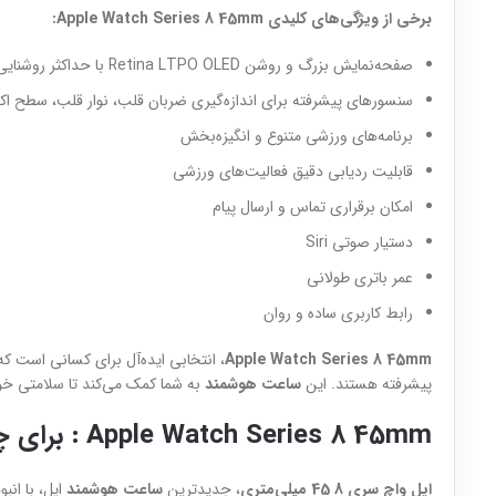
برخی از ویژگی‌های کلیدی Apple Watch Series 8 45mm:
صفحه‌نمایش بزرگ و روشن Retina LTPO OLED با حداکثر روشنایی 1000 نیت
سنسورهای پیشرفته برای اندازه‌گیری ضربان قلب، نوار قلب، سطح 
برنامه‌های ورزشی متنوع و انگیزه‌بخش
قابلیت ردیابی دقیق فعالیت‌های ورزشی
امکان برقراری تماس و ارسال پیام
دستیار صوتی Siri
عمر باتری طولانی
رابط کاربری ساده و روان
Apple Watch Series 8 45mm
، انتخابی ایده‌آل برای کسانی است ک
پیشرفته هستند. این
ساعت هوشمند
به شما کمک می‌کند تا سلامتی خود 
Apple Watch Series 8 45mm : برای چه کسانی مناسب است؟
اپل واچ سری 8 45 میلی‌متری
، جدیدترین
ساعت هوشمند
اپل، با انب