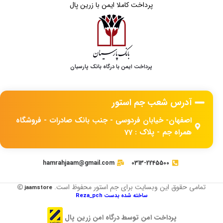
پرداخت کاملا ایمن با زرین پال
پرداخت ایمن با درگاه بانک پارسیان
آدرس شعب جم استور
اصفهان- خیابان فردوسی - جنب بانک صادرات - فروشگاه
همراه جم - پلاک : 77
hamrahjaam@gmail.com
0313-2245500
تمامی حقوق این وبسایت برای جم استور محفوظ است.
jaamstore
ساخته شده بدست Reza_pch
پرداخت امن توسط درگاه امن زرین پال