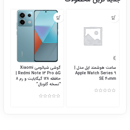
ساعت هوشمند اپل مدل |
گوشی شیائومی Xiaomi
گوش
Redmi Note 13 Pro 5G |
Apple Watch Series 9
SE 40mm
حافظه 128 گیگابایت و رم 8
″نسخه گلوبال”
8″نسخه گلوبال”