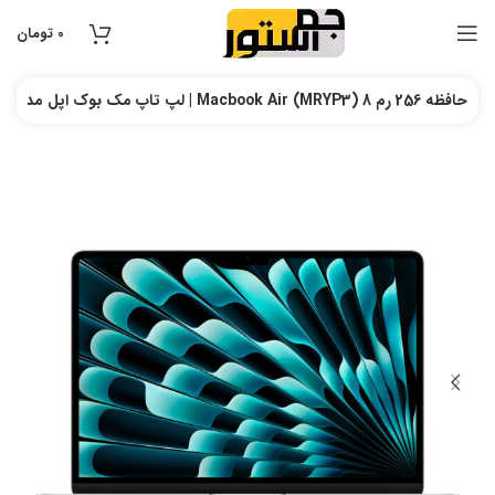
0
تومان
لپ تاپ مک بوک اپل مدل | Macbook Air (MRYP3) حافظه 256 رم 8