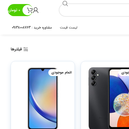
0
تومان
لیست قیمت
مشاوره خرید : 09138008763
فیلترها
جودی
اتمام موجودی