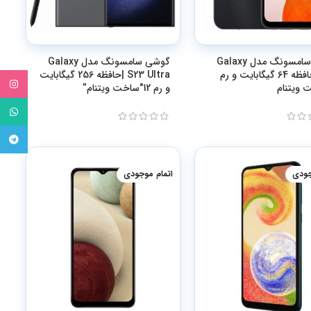
گوشی سامسونگ مدل Galaxy
گوشی سامسونگ مدل Galaxy
A14 | حافظه 64 گیگابایت و رم
S23 Ultra |حافظه 256 گیگابایت
tagram
و رم 12″ساخت ویتنام”
tsApp
egram
جودی
اتمام موجودی