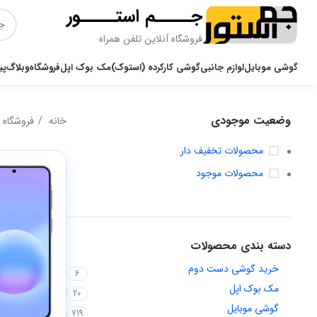
جـــــم استـــــور
فروشگاه آنلاین تلفن همراه
گوشی موبایل
لوازم جانبی
گوشی کارکرده (استوک)
مک بوک اپل
فروشگاه
وبلاگ
پی
وضعیت موجودی
خانه
فروشگاه
محصولات تخفیف دار
محصولات موجود
دسته بندی محصولات
خرید گوشی دست دوم
6
مک بوک اپل
20
گوشی موبایل
719