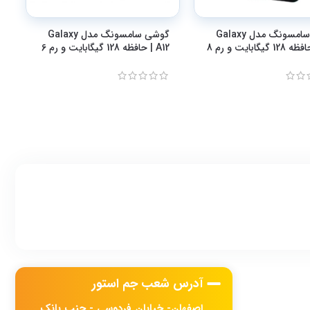
گوشی سامسونگ مدل Galaxy
گوشی سامسونگ مدل Galaxy
A12 | حافظه 128 گیگابایت و رم 6
آدرس شعب جم استور
اصفهان- خیابان فردوسی - جنب بانک