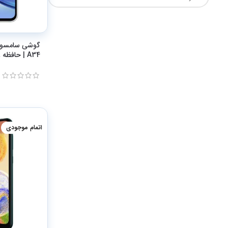
A34 | حافظه 128 گیگابایت و رم 6
اتمام موجودی