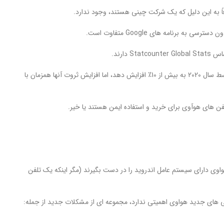
 به این دلیل که یک شرکت چینی هستند، وجود ندارد.
این شرکت چینی توانست به طور پیوسته سهم بازار خود را از 1٪ در اواسط سال 2015 به 6.2٪ و تا اواسط سال 2020 به بیش از 10٪ افزایش دهد، اما افزایش ثروت آنها همزمان با
 تلفن های هوآوی برای خرید و استفاده ایمن هستند یا خیر.
د گوشی هواوی دارای سیستم عامل اندروید را در دست بگیرند (مگر اینکه یک تلفن