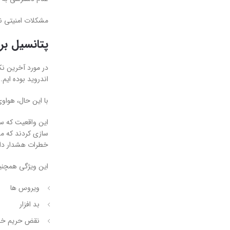
مشکلات امنیتی ناشی از تلاش برای جابجایی برن
پتانسیل برا
در مورد آخرین نک
اندروید بوده ایم.
با این حال، هواوی در اواخر سال 2021 مجبور شد به سرعت وارد عمل شود، زیرا سیستم امنیت
این واقعیت که سی
سازی کردند که مش
خطرات هشدار داد
این ویژگی همچنین
ویروس ها
بد افزار
نقض حریم خ