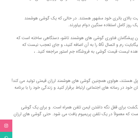
فیت بالای باتری خود مشهور هستند. در حالی که یک گوشی هوشمند
الی می خواهید، به دنبال Huawei Mate Xs باشید. هواوی در میان پیشگامان فناوری گوشی های هوشمند تاشو، دستگاهی ساخته است که
می تواند به اندازه یک تبلت باز شود. چیپ ست های با کارایی بالا با پردازنده های فوق سریع، تا 8 گیگابایت رم و اتصال 5G را به آن اضافه کنید، و جای تعجب نیست که
اهده لیست قیمت گوشی به فروشگاه جم استور مراجعه کنید. ،
 اپل هستند، هواوی همچنین گوشی های هوشمند ارزان قیمتی تولید می کند!
د در رسانه های اجتماعی ارتباط برقرار کنید و زندگی خود را با برنامه
نر اثر انگشت برای قفل نگه داشتن ایمن تلفن همراه است. و برای یک گوشی
است که معمولاً در یک تلفن پریمیوم یافت می شود. حتی گوشی های ارزان
tagram