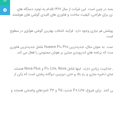
tsApp
هواوی یک شرکت مخابراتی چینی است. همچنین این وجه تمایز تولید کننده پیشرو گوشی های هوشمند در چین است. این شرکت از سال 1997 اقدام به تولید دستگاه های
egram
ادی برای طراحی، کیفیت ساخت و فناوری های کلیدی گوشی های هوشمند
پوشش هر نیازی وجود دارد. فرآیند انتخاب بهترین گوشی هوآوی در سطوح
 است.
هوآوی با گوشی هایی مانند P10 و P10 Plus در ساخت گوشی هایی برای رده های بالاتر بازار سرآمد است. به عنوان مثال، جدیدترین Huawei P10 Pro شامل جدیدترین فناوری
 است که برنامه های اندرویدی مبتنی بر هوش مصنوعی را فعال می کند.
هوآوی مجموعه ای قابل احترام از گوشی های هوشمند میان رده را ارائه می کند که از نظر ارزش پولی جذابیت زیادی دارند. اینها شامل P10 Lite، Nova و Nova Plus هستند.
ای ذخیره سازی و رم بالا و حتی دوربین دوگانه پشتی است که یکی از
گوشی های هوشمند مقرون به صرفه تر هوآوی ن سبت به قیمت خود، عملکرد بسیار خوبی را ارائه می کنند. برای شروع، P8 Lite جدید، Y5 و Y3 نامزدهای واضحی هستند و