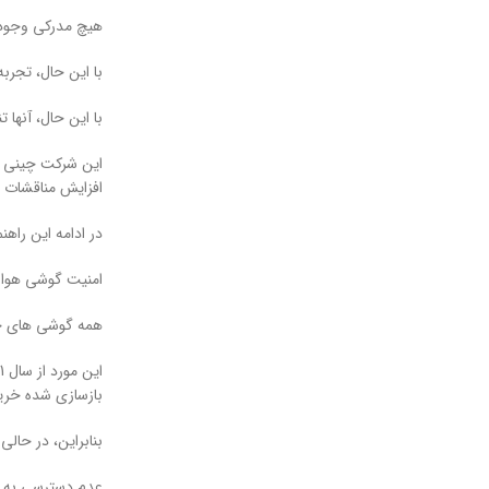
هیچ مدرکی وجود 
با این حال، تجربه کاربری در دستگاه های 
با این حال، آنها تنها 4.47 درصد از سهم بازار را در مقایسه با اپل (50.8٪) و سامسونگ (30.9٪) بر اساس  Global Stats
افزایش مناقشات پیرا
در ادامه این راهن
امنیت گوشی هوا
همه گوشی های جدید هوا
بازسازی شده خرید
بنابراین، در حالی که بحث های قدیمی در مورد اند
عدم دسترسی به برنام