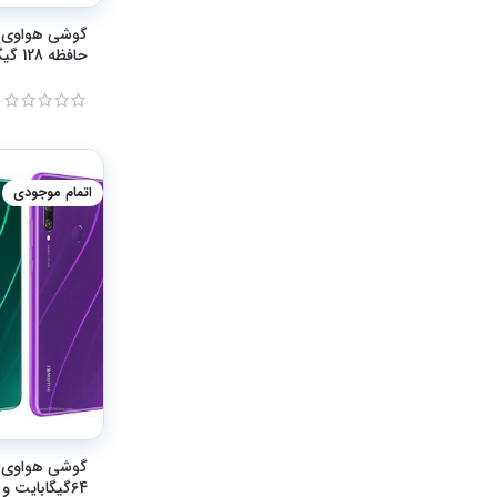
حافظه 128 گیگابایت و رم 8
اتمام موجودی
64گیگابایت و رم 4