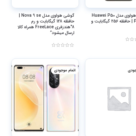
گوشی هواوی مدل Huawei P50
گوشی هواوی مدل Nova 9 se |
Pocket | حافظه 256 گیگابایت و
حافظه 128 گیگابایت و رم
8″هندزفری FreeLace همراه کالا
ارسال میشود”
جودی
اتمام موجودی