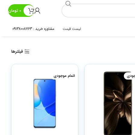
0
تومان
لیست قیمت
مشاوره خرید : 09138008763
فیلترها
جودی
اتمام موجودی