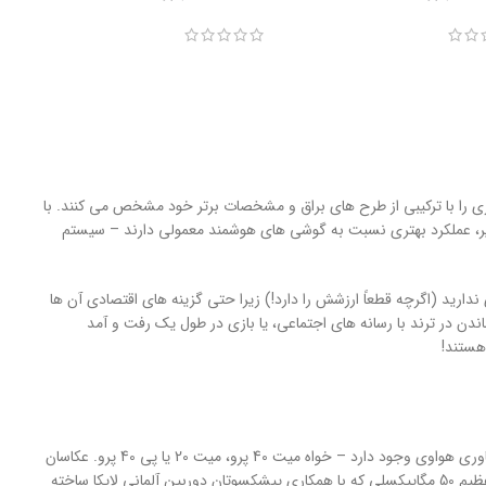
ری را با ترکیبی از طرح های براق و مشخصات برتر خود مشخص می کنند. با
گیر، عملکرد بهتری نسبت به گوشی های هوشمند معمولی دارند – سیستم
ارید (اگرچه قطعاً ارزشش را دارد!) زیرا حتی گزینه های اقتصادی آن ها
اندن در ترند با رسانه های اجتماعی، یا بازی در طول یک رفت و آمد
 هستند!
اگر دوست دارید فناوری پیشرفته را در جیب خود داشته باشید، چند گزینه جذاب تر و جدیدترین فناوری هواوی وجود دارد – خواه میت 40 پرو، میت 20 یا پی 40 پرو. عکاسان
گوشی های هوشمند از مجموعه دوربین های چند سنسوری Mate 40 Pro که توسط دوربین اصلی عظیم 50 مگاپیکسلی که با همکاری پیشکسوتان دوربین آلمانی لایکا ساخته