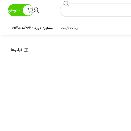
0
تومان
لیست قیمت
مشاوره خرید : 09138008763
فیلترها